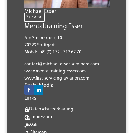
Michael Esser
Zur Vita
Mentaltraining Esser
Am Steinenberg 10
70329 Stuttgart
Mobil: +49 (0) 172 - 712 67 70
contact@michael-esser-seminare.com
www.
mentaltraining-esser.com
www.first-servicing-aviation.com
Social Media
Links
Datenschutzerklärung

Impressum

AGB

Sitemap